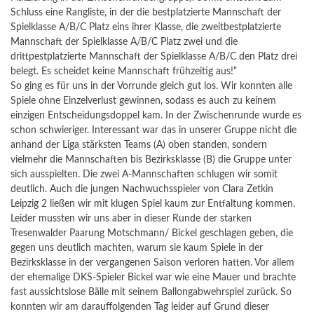
Schluss eine Rangliste, in der die bestplatzierte Mannschaft der
Spielklasse A/B/C Platz eins ihrer Klasse, die zweitbestplatzierte
Mannschaft der Spielklasse A/B/C Platz zwei und die
drittpestplatzierte Mannschaft der Spielklasse A/B/C den Platz drei
belegt. Es scheidet keine Mannschaft frühzeitig aus!“
So ging es für uns in der Vorrunde gleich gut los. Wir konnten alle
Spiele ohne Einzelverlust gewinnen, sodass es auch zu keinem
einzigen Entscheidungsdoppel kam. In der Zwischenrunde wurde es
schon schwieriger. Interessant war das in unserer Gruppe nicht die
anhand der Liga stärksten Teams (A) oben standen, sondern
vielmehr die Mannschaften bis Bezirksklasse (B) die Gruppe unter
sich ausspielten. Die zwei A-Mannschaften schlugen wir somit
deutlich. Auch die jungen Nachwuchsspieler von Clara Zetkin
Leipzig 2 ließen wir mit klugen Spiel kaum zur Entfaltung kommen.
Leider mussten wir uns aber in dieser Runde der starken
Tresenwalder Paarung Motschmann/ Bickel geschlagen geben, die
gegen uns deutlich machten, warum sie kaum Spiele in der
Bezirksklasse in der vergangenen Saison verloren hatten. Vor allem
der ehemalige DKS-Spieler Bickel war wie eine Mauer und brachte
fast aussichtslose Bälle mit seinem Ballongabwehrspiel zurück. So
konnten wir am darauffolgenden Tag leider auf Grund dieser