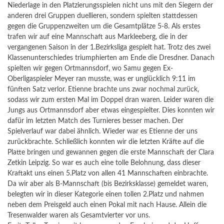
Niederlage in den Platzierungsspielen nicht uns mit den Siegern der
anderen drei Gruppen duellieren, sondern spielten stattdessen
gegen die Gruppenzweiten um die Gesamtplätze 5-8. Als erstes
trafen wir auf eine Mannschaft aus Markleeberg, die in der
vergangenen Saison in der 1.Bezirksliga gespielt hat. Trotz des zwei
Klassenunterschiedes triumphierten am Ende die Dresdner. Danach
spielten wir gegen Ortmannsdorf, wo Samu gegen Ex-
Oberligaspieler Meyer ran musste, was er unglücklich 9:11 im
fünften Satz verlor. Etienne brachte uns zwar nochmal zurück,
sodass wir zum ersten Mal im Doppel dran waren. Leider waren die
Jungs aus Ortmannsdorf aber etwas eingespielter. Dies konnten wir
dafür im letzten Match des Turnieres besser machen. Der
Spielverlauf war dabei ähnlich. Wieder war es Etienne der uns
zurückbrachte. Schließlich konnten wir die letzten Kräfte auf die
Platte bringen und gewannen gegen die erste Mannschaft der Clara
Zetkin Leipzig. So war es auch eine tolle Belohnung, dass dieser
Kraftakt uns einen 5.Platz von allen 41 Mannschaften einbrachte.
Da wir aber als B-Mannschaft (bis Bezirksklasse) gemeldet waren,
belegten wir in dieser Kategorie einen tollen 2.Platz und nahmen
neben dem Preisgeld auch einen Pokal mit nach Hause. Allein die
Tresenwalder waren als Gesamtvierter vor uns.