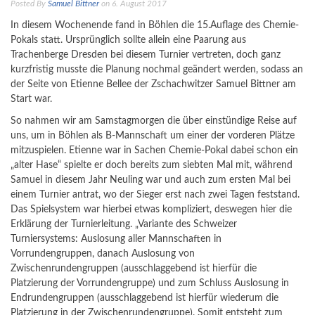
Posted By
Samuel Bittner
on 6. August 2017
In diesem Wochenende fand in Böhlen die 15.Auflage des Chemie-
Pokals statt. Ursprünglich sollte allein eine Paarung aus
Trachenberge Dresden bei diesem Turnier vertreten, doch ganz
kurzfristig musste die Planung nochmal geändert werden, sodass an
der Seite von Etienne Bellee der Zschachwitzer Samuel Bittner am
Start war.
So nahmen wir am Samstagmorgen die über einstündige Reise auf
uns, um in Böhlen als B-Mannschaft um einer der vorderen Plätze
mitzuspielen. Etienne war in Sachen Chemie-Pokal dabei schon ein
„alter Hase“ spielte er doch bereits zum siebten Mal mit, während
Samuel in diesem Jahr Neuling war und auch zum ersten Mal bei
einem Turnier antrat, wo der Sieger erst nach zwei Tagen feststand.
Das Spielsystem war hierbei etwas kompliziert, deswegen hier die
Erklärung der Turnierleitung. „Variante des Schweizer
Turniersystems: Auslosung aller Mannschaften in
Vorrundengruppen, danach Auslosung von
Zwischenrundengruppen (ausschlaggebend ist hierfür die
Platzierung der Vorrundengruppe) und zum Schluss Auslosung in
Endrundengruppen (ausschlaggebend ist hierfür wiederum die
Platzierung in der Zwischenrundengruppe). Somit entsteht zum