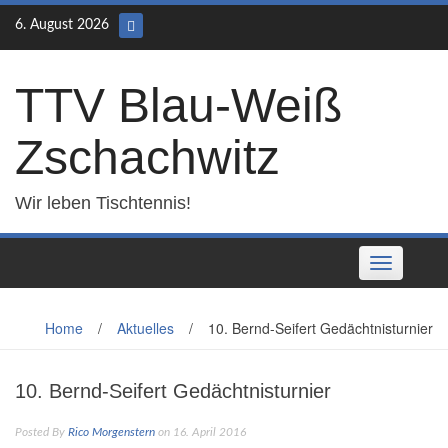
Skip
6. August 2026
to
content
TTV Blau-Weiß
Zschachwitz
Wir leben Tischtennis!
Toggle
navigation
Home
/
Aktuelles
/
10. Bernd-Seifert Gedächtnisturnier
10. Bernd-Seifert Gedächtnisturnier
Posted By
Rico Morgenstern
on 16. April 2016