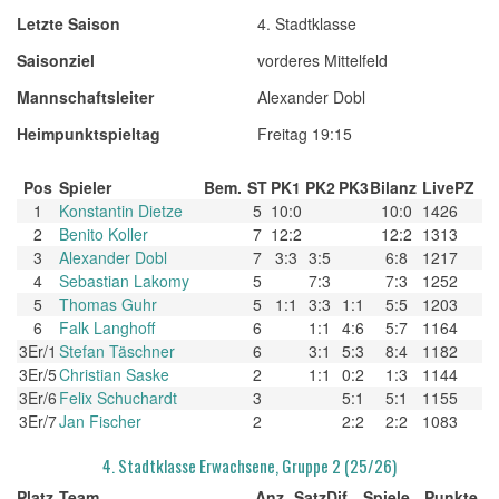
Letzte Saison
4. Stadtklasse
Saisonziel
vorderes Mittelfeld
Mannschaftsleiter
Alexander Dobl
Heimpunktspieltag
Freitag 19:15
Pos
Spieler
Bem.
ST
PK1
PK2
PK3
Bilanz
LivePZ
1
Konstantin Dietze
5
10:0
10:0
1426
2
Benito Koller
7
12:2
12:2
1313
3
Alexander Dobl
7
3:3
3:5
6:8
1217
4
Sebastian Lakomy
5
7:3
7:3
1252
5
Thomas Guhr
5
1:1
3:3
1:1
5:5
1203
6
Falk Langhoff
6
1:1
4:6
5:7
1164
3Er/1
Stefan Täschner
6
3:1
5:3
8:4
1182
3Er/5
Christian Saske
2
1:1
0:2
1:3
1144
3Er/6
Felix Schuchardt
3
5:1
5:1
1155
3Er/7
Jan Fischer
2
2:2
2:2
1083
4. Stadtklasse Erwachsene, Gruppe 2 (25/26)
Platz
Team
Anz
SatzDif
Spiele
Punkte