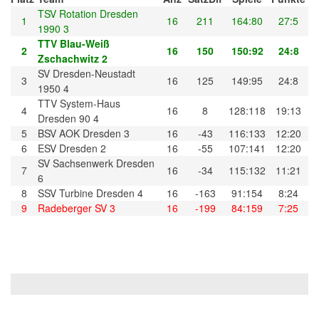
TSV Rotation Dresden
1
16
211
164:80
27:5
1990 3
TTV Blau-Weiß
2
16
150
150:92
24:8
Zschachwitz 2
SV Dresden-Neustadt
3
16
125
149:95
24:8
1950 4
TTV System-Haus
4
16
8
128:118
19:13
Dresden 90 4
5
BSV AOK Dresden 3
16
-43
116:133
12:20
6
ESV Dresden 2
16
-55
107:141
12:20
SV Sachsenwerk Dresden
7
16
-34
115:132
11:21
6
8
SSV Turbine Dresden 4
16
-163
91:154
8:24
9
Radeberger SV 3
16
-199
84:159
7:25