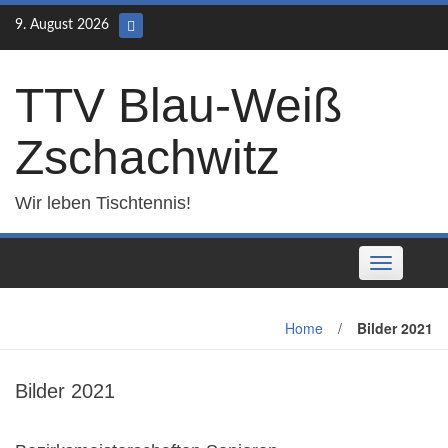
Skip
9. August 2026
to
content
TTV Blau-Weiß
Zschachwitz
Wir leben Tischtennis!
Toggle
navigation
Home
/
Bilder 2021
Bilder 2021