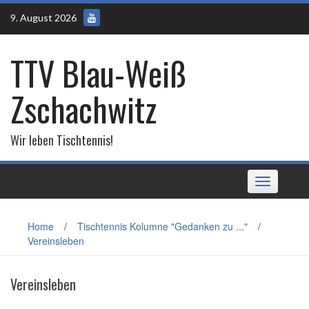
Skip
9. August 2026
to
content
TTV Blau-Weiß
Zschachwitz
Wir leben Tischtennis!
Toggle
navigation
Home
/
Tischtennis Kolumne "Gedanken zu ..."
/
Vereinsleben
Vereinsleben