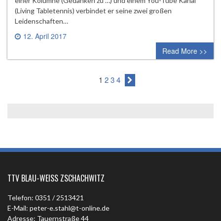
einer Kolumne (Gedanken zu …) und einem You-Tube Kanal
(Living Tabletennis) verbindet er seine zwei großen
Leidenschaften…
12. April 2017
1 comment
Read More >>
1
2
3
4
TTV BLAU-WEISS ZSCHACHWITZ
Telefon: 0351 / 2513421
E-Mail: peter-e.stahl@t-online.de
Adresse: Tauernstraße 44