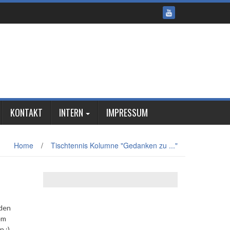
KONTAKT
INTERN
IMPRESSUM
Home
/
Tischtennis Kolumne "Gedanken zu ..."
rden
em
 :)