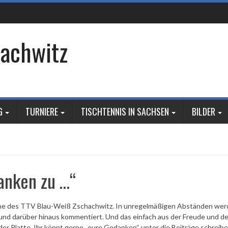
achwitz
G
TURNIERE
TISCHTENNIS IN SACHSEN
BILDER
anken zu …“
umne des TTV Blau-Weiß Zschachwitz. In unregelmäßigen Abständen we
 und darüber hinaus kommentiert. Und das einfach aus der Freude und d
er Platte. Ihr könnt gerne „eure Gedanken“ unter die Beiträge schreiben