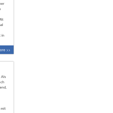
ner
m
Mit
al
 in
ore >>
 Als
sch
end,
 mit