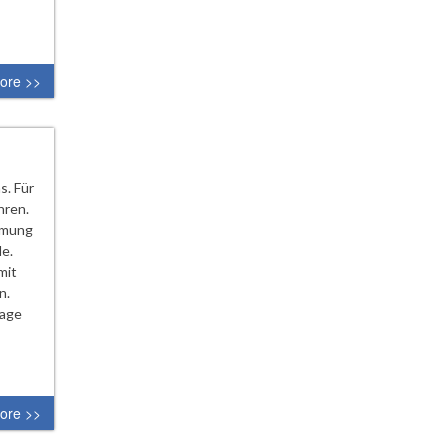
ore >>
s. Für
hren.
immung
e.
mit
n.
page
ore >>