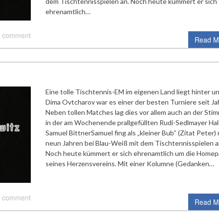
dem Tischtennisspielen an. Noch heute kümmert er sich
ehrenamtlich…
 comment
Read M
Eine tolle Tischtennis-EM im eigenen Land liegt hinter un
Dima Ovtcharov war es einer der besten Turniere seit Ja
Neben tollen Matches lag dies vor allem auch an der St
in der am Wochenende prallgefüllten Rudi-Sedlmayer Hall
Samuel BittnerSamuel fing als „kleiner Bub“ (Zitat Peter) 
neun Jahren bei Blau-Weiß mit dem Tischtennisspielen a
Noch heute kümmert er sich ehrenamtlich um die Home
seines Herzensvereins. Mit einer Kolumne (Gedanken…
 comment
Read M