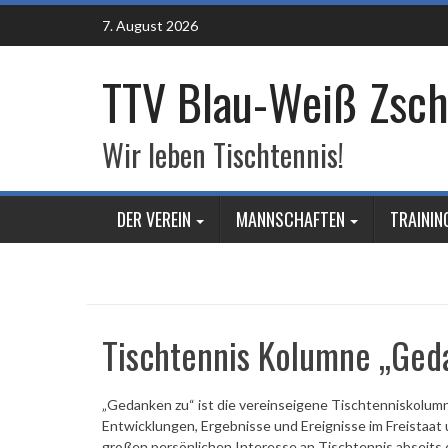
Skip
7. August 2026
to
content
TTV Blau-Weiß Zsch
Wir leben Tischtennis!
DER VEREIN
MANNSCHAFTEN
TRAININ
Tischtennis Kolumne „Ged
„Gedanken zu“ ist die vereinseigene Tischtenniskol
Entwicklungen, Ergebnisse und Ereignisse im Freistaat
großen persönlichen Interesse an Tischtennis abseits d