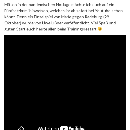
Mitten in der pandemischen Notlage möchte ich euch auf ein
Fünfsatzkrimi hinweisen, welches ihr ab sofort bei Youtube sehen
könnt. Denn ein Einzelspiel von Mario gegen Radeburg (29.
Oktober) wurde von Uwe Lißner veröffentlicht. Viel Spaß und
guten Start euch heute allen beim Trainingsrestart