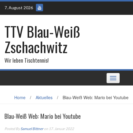
Skip
7. August 2026
to
content
TTV Blau-Weiß
Zschachwitz
Wir leben Tischtennis!
Toggle
navigation
Home
/
Aktuelles
/
Blau-Weiß Web: Mario bei Youtube
Blau-Weiß Web: Mario bei Youtube
Posted By
Samuel Bittner
on 17. Januar 2022