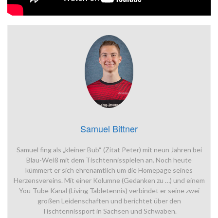
Samuel Bittner
Samuel fing als „kleiner Bub“ (Zitat Peter) mit neun Jahren bei
Blau-Weiß mit dem Tischtennisspielen an. Noch heute
kümmert er sich ehrenamtlich um die Homepage seines
Herzensvereins. Mit einer Kolumne (Gedanken zu …) und einem
You-Tube Kanal (Living Tabletennis) verbindet er seine zwei
großen Leidenschaften und berichtet über den
Tischtennissport in Sachsen und Schwaben.