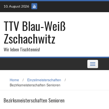
Skip
10. August 2026
to
content
TTV Blau-Weiß
Zschachwitz
Wir leben Tischtennis!
Toggle
navigation
Home
/
Einzelmeisterschaften
/
Bezirksmeisterschaften Senioren
Bezirksmeisterschaften Senioren