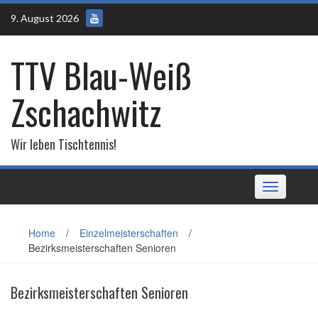
Skip
9. August 2026
to
content
TTV Blau-Weiß
Zschachwitz
Wir leben Tischtennis!
Toggle
navigation
Home
/
Einzelmeisterschaften
/
Bezirksmeisterschaften Senioren
Bezirksmeisterschaften Senioren