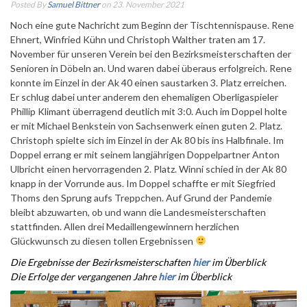
Posted By
Samuel Bittner
on 23. November 2021
Noch eine gute Nachricht zum Beginn der Tischtennispause. Rene
Ehnert, Winfried Kühn und Christoph Walther traten am 17.
November für unseren Verein bei den Bezirksmeisterschaften der
Senioren in Döbeln an. Und waren dabei überaus erfolgreich.
Rene
konnte im Einzel in der Ak 40 einen saustarken 3. Platz erreichen.
Er schlug dabei unter anderem den ehemaligen Oberligaspieler
Phillip Klimant überragend deutlich mit 3:0. Auch im Doppel holte
er mit Michael Benkstein von Sachsenwerk einen guten 2. Platz.
Christoph spielte sich im Einzel in der Ak 80 bis ins Halbfinale. Im
Doppel errang er mit seinem langjährigen Doppelpartner Anton
Ulbricht einen hervorragenden 2. Platz. Winni schied in der Ak 80
knapp in der Vorrunde aus. Im Doppel schaffte er mit Siegfried
Thoms den Sprung aufs Treppchen. Auf Grund der Pandemie
bleibt abzuwarten, ob und wann die Landesmeisterschaften
stattfinden. Allen drei Medaillengewinnern herzlichen
Glückwunsch zu diesen tollen Ergebnissen
Die Ergebnisse der Bezirksmeisterschaften
hier
im Überblick
Die Erfolge der vergangenen Jahre
hier
im Überblick