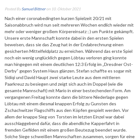
Posted By
Samuel Bittner
on 10. Oktober 2021
Nach einer coronabedingten kurzen Spielzeit 20/21 mit
Saisonabbruch wird nun seit mehreren Wochen endlich wieder mit
mehr oder weniger großem Körpereinsatz ; ) um Punkte gekämpft.
Unsere erste Mannschaft konnte dabei in den ersten Spielen
beweisen, dass sie das Zeug hat in der Endabrechnung einen
gesicherten Mittelfeldplatz zu erreichen.
Während das erste Spiel
noch ein wenig unglücklich gegen Löbtau verloren ging konnte
man hingegen mit einem deutlichen 12:3 Erfolg im „Dresdner Ost-
Derby“ gegen System Haus glänzen. Stefan schaffte es sogar mit
Sidiqi und David Haupt zwei starke Leute aus dem mittleren
Paarkreuz zu besiegen und zeigt sich auch im Doppel (wie die
gesamte Mannschaft) mit Mario in einer bestechenden Form. Am
vergangenen Freitag konnte dann die bittere Niederlage gegen
Löbtau mit einem diesmal knappen Erfolg zu Gunsten des
Zschachwitzer Flagschiffs aus den Köpfen gespielt werden. Vor
allem der knappe Sieg von Torsten im letzten Einzel war dabei
ausschlaggebend dafür, dass die abendliche Kapperfahrt in
fremden Gefilden mit einem großen Beutezug beendet wurde.
Solche Siege schweißen Mannschaften zusammen, sorgen für eine