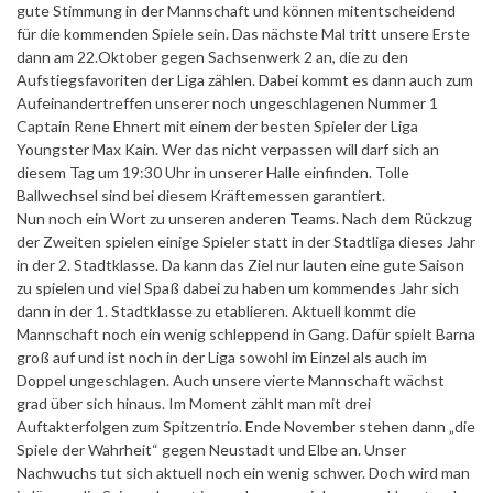
gute Stimmung in der Mannschaft und können mitentscheidend
für die kommenden Spiele sein. Das nächste Mal tritt unsere Erste
dann am 22.Oktober gegen Sachsenwerk 2 an, die zu den
Aufstiegsfavoriten der Liga zählen. Dabei kommt es dann auch zum
Aufeinandertreffen unserer noch ungeschlagenen Nummer 1
Captain Rene Ehnert mit einem der besten Spieler der Liga
Youngster Max Kain. Wer das nicht verpassen will darf sich an
diesem Tag um 19:30 Uhr in unserer Halle einfinden. Tolle
Ballwechsel sind bei diesem Kräftemessen garantiert.
Nun noch ein Wort zu unseren anderen Teams. Nach dem Rückzug
der Zweiten spielen einige Spieler statt in der Stadtliga dieses Jahr
in der 2. Stadtklasse. Da kann das Ziel nur lauten eine gute Saison
zu spielen und viel Spaß dabei zu haben um kommendes Jahr sich
dann in der 1. Stadtklasse zu etablieren. Aktuell kommt die
Mannschaft noch ein wenig schleppend in Gang. Dafür spielt Barna
groß auf und ist noch in der Liga sowohl im Einzel als auch im
Doppel ungeschlagen. Auch unsere vierte Mannschaft wächst
grad über sich hinaus. Im Moment zählt man mit drei
Auftakterfolgen zum Spitzentrio. Ende November stehen dann „die
Spiele der Wahrheit“ gegen Neustadt und Elbe an. Unser
Nachwuchs tut sich aktuell noch ein wenig schwer. Doch wird man