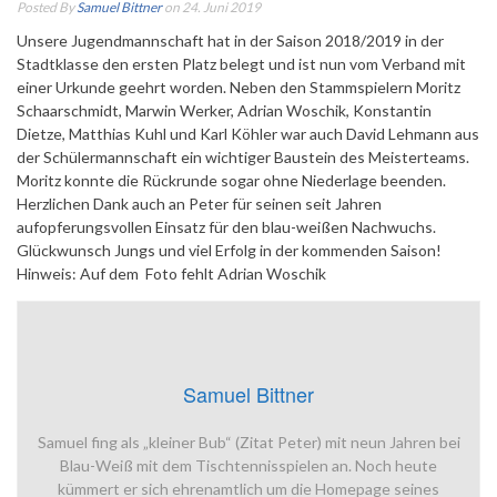
Posted By
Samuel Bittner
on 24. Juni 2019
Unsere Jugendmannschaft hat in der Saison 2018/2019 in der
Stadtklasse den ersten Platz belegt und ist nun vom Verband mit
einer Urkunde geehrt worden.
Neben den Stammspielern Moritz
Schaarschmidt, Marwin Werker, Adrian Woschik, Konstantin
Dietze, Matthias Kuhl und Karl Köhler war auch David Lehmann aus
der Schülermannschaft ein wichtiger Baustein des Meisterteams.
Moritz konnte die Rückrunde sogar ohne Niederlage beenden.
Herzlichen Dank auch an Peter für seinen seit Jahren
aufopferungsvollen Einsatz für den blau-weißen Nachwuchs.
Glückwunsch Jungs und viel Erfolg in der kommenden Saison!
Hinweis: Auf dem Foto fehlt Adrian Woschik
Samuel Bittner
Samuel fing als „kleiner Bub“ (Zitat Peter) mit neun Jahren bei
Blau-Weiß mit dem Tischtennisspielen an. Noch heute
kümmert er sich ehrenamtlich um die Homepage seines