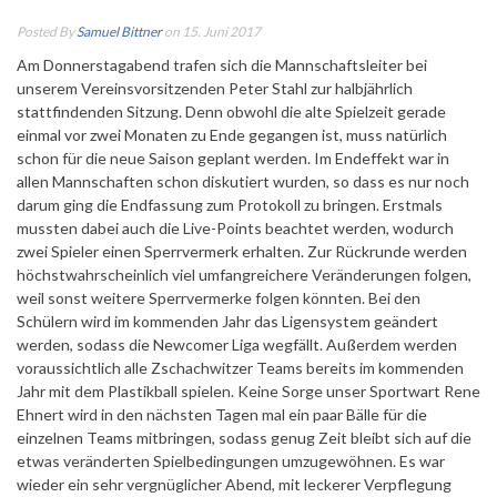
Posted By
Samuel Bittner
on 15. Juni 2017
Am Donnerstagabend trafen sich die Mannschaftsleiter bei
unserem Vereinsvorsitzenden Peter Stahl zur halbjährlich
stattfindenden Sitzung. Denn obwohl die alte Spielzeit gerade
einmal vor zwei Monaten zu Ende gegangen ist, muss natürlich
schon für die neue Saison geplant werden.
Im Endeffekt war in
allen Mannschaften schon diskutiert wurden, so dass es nur noch
darum ging die Endfassung zum Protokoll zu bringen. Erstmals
mussten dabei auch die Live-Points beachtet werden, wodurch
zwei Spieler einen Sperrvermerk erhalten. Zur Rückrunde werden
höchstwahrscheinlich viel umfangreichere Veränderungen folgen,
weil sonst weitere Sperrvermerke folgen könnten. Bei den
Schülern wird im kommenden Jahr das Ligensystem geändert
werden, sodass die Newcomer Liga wegfällt. Außerdem werden
voraussichtlich alle Zschachwitzer Teams bereits im kommenden
Jahr mit dem Plastikball spielen. Keine Sorge unser Sportwart Rene
Ehnert wird in den nächsten Tagen mal ein paar Bälle für die
einzelnen Teams mitbringen, sodass genug Zeit bleibt sich auf die
etwas veränderten Spielbedingungen umzugewöhnen. Es war
wieder ein sehr vergnüglicher Abend, mit leckerer Verpflegung