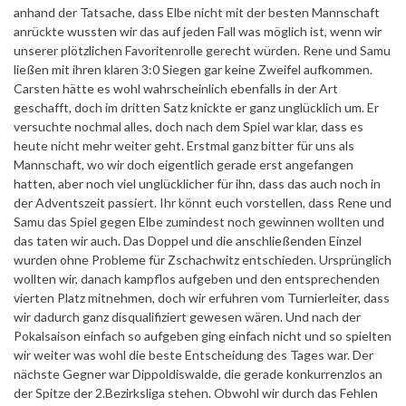
anhand der Tatsache, dass Elbe nicht mit der besten Mannschaft
anrückte wussten wir das auf jeden Fall was möglich ist, wenn wir
unserer plötzlichen Favoritenrolle gerecht würden. Rene und Samu
ließen mit ihren klaren 3:0 Siegen gar keine Zweifel aufkommen.
Carsten hätte es wohl wahrscheinlich ebenfalls in der Art
geschafft, doch im dritten Satz knickte er ganz unglücklich um. Er
versuchte nochmal alles, doch nach dem Spiel war klar, dass es
heute nicht mehr weiter geht. Erstmal ganz bitter für uns als
Mannschaft, wo wir doch eigentlich gerade erst angefangen
hatten, aber noch viel unglücklicher für ihn, dass das auch noch in
der Adventszeit passiert. Ihr könnt euch vorstellen, dass Rene und
Samu das Spiel gegen Elbe zumindest noch gewinnen wollten und
das taten wir auch. Das Doppel und die anschließenden Einzel
wurden ohne Probleme für Zschachwitz entschieden. Ursprünglich
wollten wir, danach kampflos aufgeben und den entsprechenden
vierten Platz mitnehmen, doch wir erfuhren vom Turnierleiter, dass
wir dadurch ganz disqualifiziert gewesen wären. Und nach der
Pokalsaison einfach so aufgeben ging einfach nicht und so spielten
wir weiter was wohl die beste Entscheidung des Tages war. Der
nächste Gegner war Dippoldiswalde, die gerade konkurrenzlos an
der Spitze der 2.Bezirksliga stehen. Obwohl wir durch das Fehlen