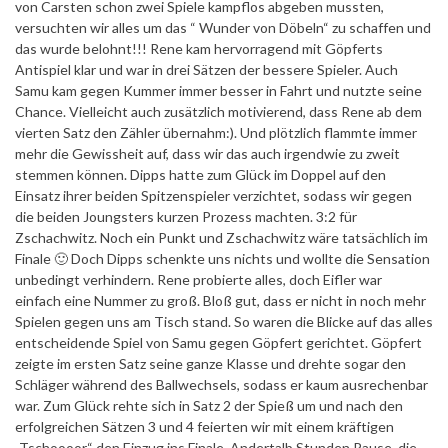
von Carsten schon zwei Spiele kampflos abgeben mussten,
versuchten wir alles um das “ Wunder von Döbeln“ zu schaffen und
das wurde belohnt!!! Rene kam hervorragend mit Göpferts
Antispiel klar und war in drei Sätzen der bessere Spieler. Auch
Samu kam gegen Kummer immer besser in Fahrt und nutzte seine
Chance. Vielleicht auch zusätzlich motivierend, dass Rene ab dem
vierten Satz den Zähler übernahm:). Und plötzlich flammte immer
mehr die Gewissheit auf, dass wir das auch irgendwie zu zweit
stemmen können. Dipps hatte zum Glück im Doppel auf den
Einsatz ihrer beiden Spitzenspieler verzichtet, sodass wir gegen
die beiden Joungsters kurzen Prozess machten. 3:2 für
Zschachwitz. Noch ein Punkt und Zschachwitz wäre tatsächlich im
Finale 🙂 Doch Dipps schenkte uns nichts und wollte die Sensation
unbedingt verhindern. Rene probierte alles, doch Eifler war
einfach eine Nummer zu groß. Bloß gut, dass er nicht in noch mehr
Spielen gegen uns am Tisch stand. So waren die Blicke auf das alles
entscheidende Spiel von Samu gegen Göpfert gerichtet. Göpfert
zeigte im ersten Satz seine ganze Klasse und drehte sogar den
Schläger während des Ballwechsels, sodass er kaum ausrechenbar
war. Zum Glück rehte sich in Satz 2 der Spieß um und nach den
erfolgreichen Sätzen 3 und 4 feierten wir mit einem kräftigen
„Tschoooor“ den Einzug ins Finale. Andertalb Stunden Pause, die