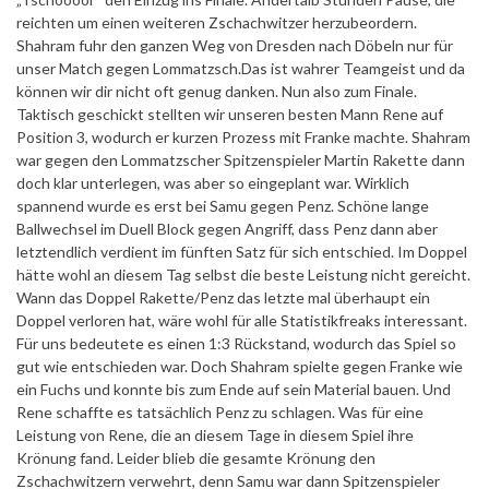
reichten um einen weiteren Zschachwitzer herzubeordern.
Shahram fuhr den ganzen Weg von Dresden nach Döbeln nur für
unser Match gegen Lommatzsch.Das ist wahrer Teamgeist und da
können wir dir nicht oft genug danken. Nun also zum Finale.
Taktisch geschickt stellten wir unseren besten Mann Rene auf
Position 3, wodurch er kurzen Prozess mit Franke machte. Shahram
war gegen den Lommatzscher Spitzenspieler Martin Rakette dann
doch klar unterlegen, was aber so eingeplant war. Wirklich
spannend wurde es erst bei Samu gegen Penz. Schöne lange
Ballwechsel im Duell Block gegen Angriff, dass Penz dann aber
letztendlich verdient im fünften Satz für sich entschied. Im Doppel
hätte wohl an diesem Tag selbst die beste Leistung nicht gereicht.
Wann das Doppel Rakette/Penz das letzte mal überhaupt ein
Doppel verloren hat, wäre wohl für alle Statistikfreaks interessant.
Für uns bedeutete es einen 1:3 Rückstand, wodurch das Spiel so
gut wie entschieden war. Doch Shahram spielte gegen Franke wie
ein Fuchs und konnte bis zum Ende auf sein Material bauen. Und
Rene schaffte es tatsächlich Penz zu schlagen. Was für eine
Leistung von Rene, die an diesem Tage in diesem Spiel ihre
Krönung fand. Leider blieb die gesamte Krönung den
Zschachwitzern verwehrt, denn Samu war dann Spitzenspieler