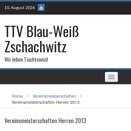
Skip
10. August 2026
to
content
TTV Blau-Weiß
Zschachwitz
Wir leben Tischtennis!
Toggle
navigation
Home
/
Vereinsmeisterschaften
/
Vereinsmeisterschaften Herren 2013
Vereinsmeisterschaften Herren 2013