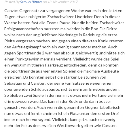
Posted By
Samuel Bittner
on 18. November 2017
Ganz im Gegensatz zur vergangenen Woche war es in den letzten
Tagen etwas ruhiger im Zschachwitzer-Liveticker. Denn in dieser
Woche hatten fast alle Teams Pause. Nur die beiden Zschachwiter
Erfolgsmannschaften mussten mal wieder in die Box.
Die Dritte
wollte nach der unglücklichen Niederlage in Radeburg die erste
Pleite vergessen machen und gegen einen direkten Konkurrenten
den Aufstiegskampf noch ein wenig spannender machen. Auch
gegen Sportfreunde 2 war man absolut gleichwertig und hätte sich
einen Punktgewinn mehr als verdient. Vielleicht wurde das Spiel
ein wenig im mittleren Paarkreuz entschieden, denn da konnten
die Sportfreunde aus vier engen Spielen die maximale Ausbeute
erreichen. Da konnten selbst die starken Leistungen von
Sebastian und Carsten, der seine Fünfsatzserie gegen einen
überragenden Schild ausbaute, nichts mehr am Ergebnis ändern.
So bleiben zwei Spiele in dennen mit etwas mehr Fortune viel mehr
drin gewesen wäre. Das kann in der Rückrunde dann besser
gemacht werden. Auch wenn die genannten Gegner tabellarisch
nun etwas entfernt scheinen ist ein Platz unter den ersten Drei
immer noch hervorragend. Vielleicht kann jetzt auch ein wenig
mehr der Fokus dem zweiten Wettbewerb gelten ,wie Carsten