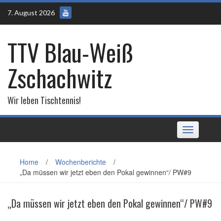
Skip
7. August 2026
to
content
TTV Blau-Weiß
Zschachwitz
Wir leben Tischtennis!
Toggle
navigation
Home
/
Wochenberichte
/
„Da müssen wir jetzt eben den Pokal gewinnen“/ PW#9
„Da müssen wir jetzt eben den Pokal gewinnen“/ PW#9