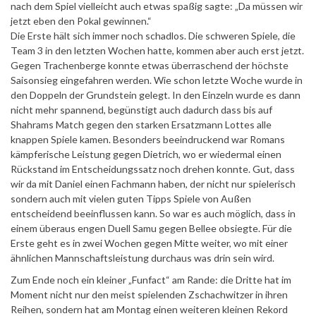
nach dem Spiel vielleicht auch etwas spaßig sagte: „Da müssen wir
jetzt eben den Pokal gewinnen.“
Die Erste hält sich immer noch schadlos. Die schweren Spiele, die
Team 3 in den letzten Wochen hatte, kommen aber auch erst jetzt.
Gegen Trachenberge konnte etwas überraschend der höchste
Saisonsieg eingefahren werden. Wie schon letzte Woche wurde in
den Doppeln der Grundstein gelegt. In den Einzeln wurde es dann
nicht mehr spannend, begünstigt auch dadurch dass bis auf
Shahrams Match gegen den starken Ersatzmann Lottes alle
knappen Spiele kamen. Besonders beeindruckend war Romans
kämpferische Leistung gegen Dietrich, wo er wiedermal einen
Rückstand im Entscheidungssatz noch drehen konnte. Gut, dass
wir da mit Daniel einen Fachmann haben, der nicht nur spielerisch
sondern auch mit vielen guten Tipps Spiele von Außen
entscheidend beeinflussen kann. So war es auch möglich, dass in
einem überaus engen Duell Samu gegen Bellee obsiegte. Für die
Erste geht es in zwei Wochen gegen Mitte weiter, wo mit einer
ähnlichen Mannschaftsleistung durchaus was drin sein wird.
Zum Ende noch ein kleiner „Funfact“ am Rande: die Dritte hat im
Moment nicht nur den meist spielenden Zschachwitzer in ihren
Reihen, sondern hat am Montag einen weiteren kleinen Rekord