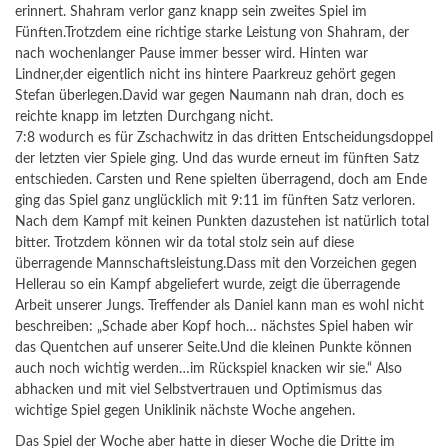
erinnert. Shahram verlor ganz knapp sein zweites Spiel im
Fünften.Trotzdem eine richtige starke Leistung von Shahram, der
nach wochenlanger Pause immer besser wird. Hinten war
Lindner,der eigentlich nicht ins hintere Paarkreuz gehört gegen
Stefan überlegen.David war gegen Naumann nah dran, doch es
reichte knapp im letzten Durchgang nicht.
7:8 wodurch es für Zschachwitz in das dritten Entscheidungsdoppel
der letzten vier Spiele ging. Und das wurde erneut im fünften Satz
entschieden. Carsten und Rene spielten überragend, doch am Ende
ging das Spiel ganz unglücklich mit 9:11 im fünften Satz verloren.
Nach dem Kampf mit keinen Punkten dazustehen ist natürlich total
bitter. Trotzdem können wir da total stolz sein auf diese
überragende Mannschaftsleistung.Dass mit den Vorzeichen gegen
Hellerau so ein Kampf abgeliefert wurde, zeigt die überragende
Arbeit unserer Jungs. Treffender als Daniel kann man es wohl nicht
beschreiben: „Schade aber Kopf hoch… nächstes Spiel haben wir
das Quentchen auf unserer Seite.Und die kleinen Punkte können
auch noch wichtig werden…im Rückspiel knacken wir sie.“ Also
abhacken und mit viel Selbstvertrauen und Optimismus das
wichtige Spiel gegen Uniklinik nächste Woche angehen.
Das Spiel der Woche aber hatte in dieser Woche die Dritte im