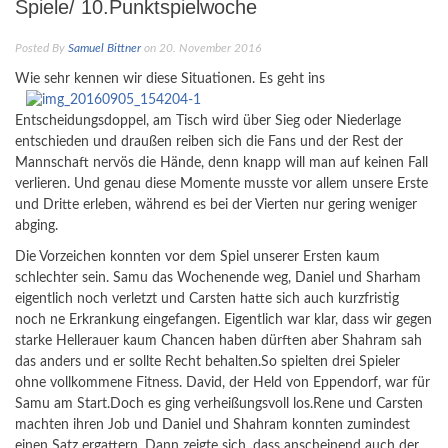
Spiele/ 10.Punktspielwoche
Posted By
Samuel Bittner
on 20. November 2016
Wie sehr kennen wir diese Situationen. Es geht ins
Entscheidungsdoppel, am Tisch wird über Sieg oder Niederlage
entschieden und draußen reiben sich die Fans und der Rest der
Mannschaft nervös die Hände, denn knapp will man auf keinen Fall
verlieren. Und genau diese Momente musste vor allem unsere Erste
und Dritte erleben, während es bei der Vierten nur gering weniger
abging.
Die Vorzeichen konnten vor dem Spiel unserer Ersten kaum
schlechter sein. Samu das Wochenende weg, Daniel und Sharham
eigentlich noch verletzt und Carsten hatte sich auch kurzfristig
noch ne Erkrankung eingefangen. Eigentlich war klar, dass wir gegen
starke Hellerauer kaum Chancen haben dürften aber Shahram sah
das anders und er sollte Recht behalten.So spielten drei Spieler
ohne vollkommene Fitness. David, der Held von Eppendorf, war für
Samu am Start.Doch es ging verheißungsvoll los.Rene und Carsten
machten ihren Job und Daniel und Shahram konnten zumindest
einen Satz ergattern. Dann zeigte sich, dass anscheinend auch der