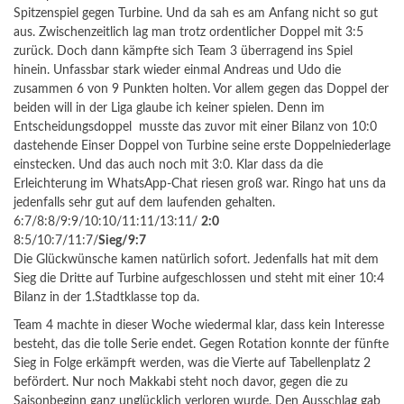
Spitzenspiel gegen Turbine. Und da sah es am Anfang nicht so gut
aus. Zwischenzeitlich lag man trotz ordentlicher Doppel mit 3:5
zurück. Doch dann kämpfte sich Team 3 überragend ins Spiel
hinein. Unfassbar stark wieder einmal Andreas und Udo die
zusammen 6 von 9 Punkten holten. Vor allem gegen das Doppel der
beiden will in der Liga glaube ich keiner spielen. Denn im
Entscheidungsdoppel musste das zuvor mit einer Bilanz von 10:0
dastehende Einser Doppel von Turbine seine erste Doppelniederlage
einstecken. Und das auch noch mit 3:0. Klar dass da die
Erleichterung im WhatsApp-Chat riesen groß war. Ringo hat uns da
jedenfalls sehr gut auf dem laufenden gehalten.
6:7/8:8/9:9/10:10/11:
11/13:11/
2:0
8:5/10:7/11:7/
Sieg/9:7
Die Glückwünsche kamen natürlich sofort. Jedenfalls hat mit dem
Sieg die Dritte auf Turbine aufgeschlossen und steht mit einer 10:4
Bilanz in der 1.Stadtklasse top da.
Team 4 machte in dieser Woche wiedermal klar, dass kein Interesse
besteht, das die tolle Serie endet. Gegen Rotation konnte der fünfte
Sieg in Folge erkämpft werden, was die Vierte auf Tabellenplatz 2
befördert. Nur noch Makkabi steht noch davor, gegen die zu
Saisonbeginn ganz unglücklich verloren wurde. Den Ausschlag gab