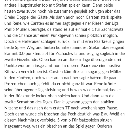
andere Hauptbruder top mit Stefan spielen kann. Denn beide
hatten zwar zuvor noch nie zusammen gespielt schlugen aber das
Dreier Doppel der Gäste. Als dann auch noch Carsten stark spielte
und Rene, wie Carsten es immer sagt gegen einer Riesen der Liga
Phillip Müller überragte, da stand es auf einmal 4:1 für Zschachwitz
und die Chance auf einen Punktgewinn schien plötzlich möglich.
Doch die Hellerauer schlugen zurück. Im mittleren Paarkreuz gingen
beide Spiele Weg und hinten konnte zumindest Stefan überzeugend
klar mit 3:0 punkten. 5:4 für Zschachwitz und es ging sogleich in die
zweite Einzelrunde. Oben kamen an diesem Tage überragende drei
Punkte wodurch insgesamt nun im oberen Paarkreuz eine positive
Bilanz zu verzeichnen ist. Carsten kämpfte sich sogar gegen Müller
in den Fünften, doch wie er auch nachher sagte hatten die paar
Prozentchen auch gefehlt, da er nicht ganz fit war. Rene krönte
seine überragende Tagesleistung und bewies wieder einmal,dass er
in der Rückrunde locker oben spielen kann. Und dann kam die
zweite Sensation des Tages. Daniel gewann gegen den stabilen
Nitsche und das nach dem ersten TT nach wochenlanger Pause.
Doch dann wurde ein bisschen das Pech deutlich was Blau-Weiß an
diesem Nachmittag verfolgte. 5 von 6 Fünfsatzspielen gingen
insgesamt weg, was ein bisschen an das Spiel gegen Oederan