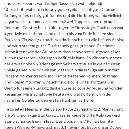
uns klarer Favorit. Für das Spiel lässt sich wohl folgende
Überschrift wählen: Leistung gut, Ergebnis nicht gut. Denn am
Anfang lief es richtig gut für uns und die Hoffnung war da vielleicht
sogar was mitnehmen zu können.Zwei Doppel kamen und auch
Rene und Carsten holten überragende Einzelsiege. Doch dann war
irgendwie die Luft raus und es blieb bis zum Ende bei den vier
Punkten. Ein wenig zu hoch, wo doch noch nicht alle bei uns fit sind
und wir trotzdem gutes Tischtennis gezeigt haben. Es stimmt
schon irgendwie der Grundsatz, dass schwerere Aufgaben einen
auch zu besseren Leistungen beflügeln kann. So können wir trotz
der etwas hohen Niederlage mit Selbstvertrauen in die nächsten
Spiele gehen, weil wir wissen, dass wir in dieser Liga mit hundert
Prozent Konzentration und Kampf bestehen können. Shahram
und Roman möchten wir auch für die tolle Unterstützung und
Diemo für seinen Einsatz danken.Eine so tolle Anfeuerung von der
gesamten Mannschaft wie heute wird uns hoffentlich in den
nächsten Spielen zu den ersten Punkten verhelfen.
Im zweiten Heimspiel der Saison hatte Zschachwitz 2. Mannschaft
die SV Uniklinikum 2 zu Gast. Dass es keine leichte Aufgabe wird
stand schon zu Beginn fest. Das Doppel Tim/ Roman konnte
gegen Wagner/Migowitsch mit 3:1 gewinnen, bevor unser Doppel