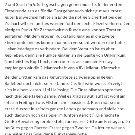
2 und 3 sich im 5. Satz geschlagen geben musste. In der ersten
Einzelrunde sah es für die Gastgeber auch nicht gut aus, trotz
guter Ballwechsel fehlte am Ende die nötige Sicherheit bei den
Zschachwitzern und es wurden fünf der sechs Einzel verloren. Den
einzigen Punkt für Zschachwitz in Runde eins konnte Torsten
einfahren. Mit dem großen Rückstand ging es in die zweite
Einzelrunde und es konnte nur noch versucht werden eine hohe
Heimniederlage zu verhindern. Bei dem Versuch ist es aber
geblieben, denn alle Punkte gingen an die Gäste von Uniklinikum.
Nun heißt es Kopf hoch, denn bereits am kommen Freitag
empfangen wir die 2. Mannschaft von VfB Hellerau-Klotzsche.
Bei der Dritten kam das gefürchtete schwere Spiel gegen
Radebeul doch nicht so zu stande. Das Selbstbewustsein zeigt
sich in einem klaren 11:4 Heimsieg. Die Einzelbilanzen sprechen
nach drei Spieltagen Bände. Weil es grad so gut läuft ist wohl am
letzten Freitag etwas Historisches passiert :). Barna hat seine
erste Auszeit in seinem ganzen Leben genommen und vielleicht
auch dadurch noch das Spiel im fünften geholt :). Die nächste
Große Bewährungsprobe steht für unsere Dritte am Freitag an. Da
heißt es gegen Pactec: Erster gegen Zweiter. Da freuen wir uns
alle mal auf das Spiel der 4.Punktspielwoche.