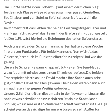
Die Fünfte setzte ihren Höhenflug mit einem deutlichen Sieg
fort.Einfach Klasse wie grad alles zusammen passt. Genießen,
Spaß haben und von Spiel zu Spiel schauen ist jetzt wohl die
Devise.
Im Moment fällt das Fehlen der beiden Leistungsträger Peter und
Frank gar nicht auf,weil das Team in der Breite sehr gut aufgestellt
ist.Der 1.Platz ist hierbei die Belohnung des tollen Saisonstarts.
Auch unsere beiden Schülermannschaften hatten diese Woche
ihre ersten Punktspiele.Für beide Mannschaften wichtig,das
Gelernte jetzt auch im Punktspielbetrieb zu zeigen.Und wie das
gelang.
Die erste Schüler gewann knapp mit 6:4 gegen System-Haus ,
wozu jeder mit mindestens einem Einzelsieg beitrug.Die beiden
Ersatzspieler Matthias und David machte ihre Sache auch sehr
gut,vor allem David der alles gewann. Die beiden waren dann auch
am nächsten Tag gegen Weißig gefordert.
Unsere 2.Schüler tritt in diesem Jahr in der Newcomer Liga an die
noch etwas schwächer einzuschätzen ist als die Stadtklasse
Schüler, wo unsere erste Schülermannschaft vertreten ist.Die Liga
scheint genau das richtige für unsere Jungs zu sein.Außer für