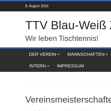
Skip
8. August 2026
to
content
TTV Blau-Weiß 
Wir leben Tischtennis!
DER VEREIN
MANNSCHAFTEN
INTERN
IMPRESSUM
Vereinsmeisterschaft