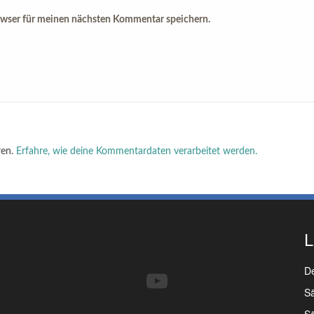
owser für meinen nächsten Kommentar speichern.
ren.
Erfahre, wie deine Kommentardaten verarbeitet werden.
L
YouTube
De
Sä