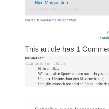
Rico Morgenstern
www.zschachwitz-tischtennis.de
Posted in
Vereinsmeisterschaften
Post
←
Z
Lande
navigation
This article has 1 Comme
Manuel
sagt:
10. Januar 2011 um 10:57 Uhr
Hallo an alle…
Wünsche allen Sportfreunden noch ein gesunde
Und der 1 Mannschaft den Klassenerhalt ;o)
Und glückwunsch nochmal an Barna.. halte das 