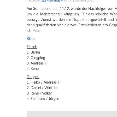
Posted By
Rico Morgenstern
on 15. Dezember 2010
Am Sonnabend den 11.12. wurde der Nachfolger von Manu
um die Meisterschaft kämpften. Für das leibliche Wo
besorgt. Zuerst wurden die Doppel ausgewürfelt und im
dann qualifizierten sich die zwei Erstplatzierten pro G
ich Peter.
Bilder
Einzel:
1. Barna
2. Qingping
3. Andreas H.
4. Rene
Doppel:
1. Heiko / Andreas H.
2. Daniel / Winfried
3. Rene / Volker
4. Shahram / Jürgen