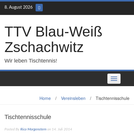
Skip
8. August 2026
to
content
TTV Blau-Weiß
Zschachwitz
Wir leben Tischtennis!
Toggle
navigation
Home
/
Vereinsleben
/
Tischtennisschule
Tischtennisschule
Posted By
Rico Morgenstern
on 14. Juli 2014