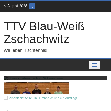
Skip
6. August 2026
to
content
TTV Blau-Weiß
Zschachwitz
Wir leben Tischtennis!
Toggle
1.Teilnahme und gleich der Titel! | 18.
navigation
Frühjahrsturnier