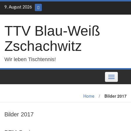
Skip
9. August 2026
to
content
TTV Blau-Weiß
Zschachwitz
Wir leben Tischtennis!
Toggle
navigation
Home
/
Bilder 2017
Bilder 2017