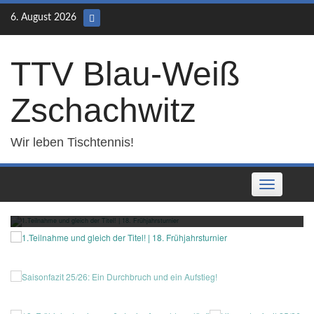
Skip
6. August 2026
to
content
TTV Blau-Weiß
Zschachwitz
Wir leben Tischtennis!
Toggle
1.Teilnahme und gleich der Titel! | 18.
navigation
Frühjahrsturnier