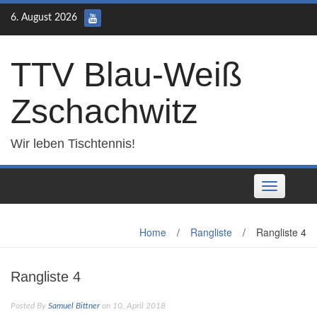
Skip
6. August 2026
to
content
TTV Blau-Weiß
Zschachwitz
Wir leben Tischtennis!
Toggle
navigation
Home
/
Rangliste
/
Rangliste 4
Rangliste 4
Posted By
Samuel Bittner
on 10. April 2018