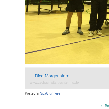
Rico Morgenstern
www.zschachwitz-tischtennis.de
Posted in
Spaßturniere
Post
←
Bez