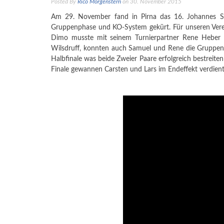
Posted By
Rico Morgenstern
on 30. November 2015
Am 29. November fand in Pirna das 16. Johannes S
Gruppenphase und KO-System gekürt. Für unseren Vere
Dimo musste mit seinem Turnierpartner Rene Heber s
Wilsdruff, konnten auch Samuel und Rene die Gruppenph
Halbfinale was beide Zweier Paare erfolgreich bestreite
Finale gewannen Carsten und Lars im Endeffekt verdient 