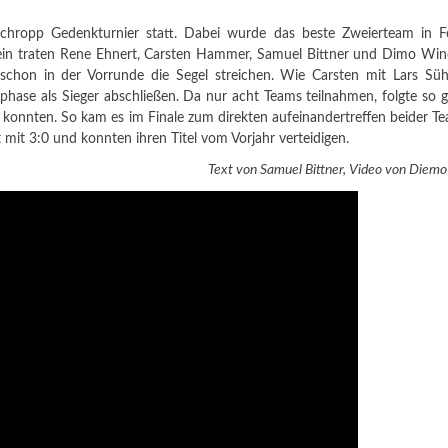
chropp Gedenkturnier statt. Dabei wurde das beste Zweierteam in 
in traten Rene Ehnert, Carsten Hammer, Samuel Bittner und Dimo Wind
chon in der Vorrunde die Segel streichen. Wie Carsten mit Lars Süh
ase als Sieger abschließen. Da nur acht Teams teilnahmen, folgte so g
n konnten. So kam es im Finale zum direkten aufeinandertreffen beider T
mit 3:0 und konnten ihren Titel vom Vorjahr verteidigen.
Text von Samuel Bittner, Video von Diemo