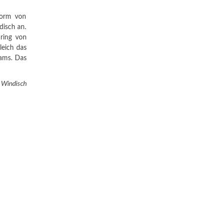
Form von
isch an.
ring von
leich das
eams. Das
 Windisch