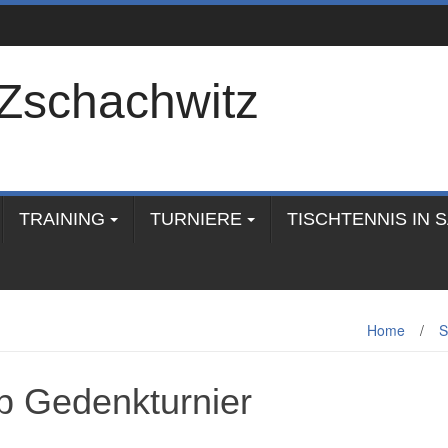
Zschachwitz
TRAINING
TURNIERE
TISCHTENNIS IN 
Home
/
S
p Gedenkturnier