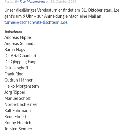
Posted By
Rico Morgenstern
on 16. Oktober 2009
Unser diesjähriges Vereinsturnier findet am
31. Oktober
statt. Los
geht’s um
9 Uhr
– zur Anmeldung einfach eine Mail an
turnier@zschachwitz-tischtennis.de
.
Teilnehmer:
Andreas Hippe
Andreas Schmidt
Barna Nagy
Dr. Azizi Ghanbari
Dr. Qingping Fang
Falk Langhoff
Frank Rind
Gudrun Hähner
Heiko Morgenstern
Jörg Töppel
Manuel Scholz
Norbert Schleinzer
Ralf Fuhrmann
Rene Ehnert
Ronny Hedrich
Torsten Semper